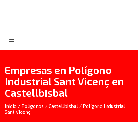
Empresas en Polígono
Industrial Sant Vicenç en
Castellbisbal
Inicio
/
Polígonos
/
Castellbisbal
/ Polígono Industrial
Sant Vicenç