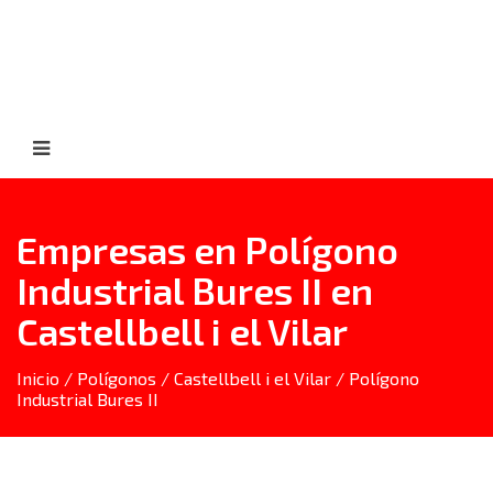
Empresas en Polígono
Industrial Bures II en
Castellbell i el Vilar
Inicio
/
Polígonos
/
Castellbell i el Vilar
/ Polígono
Industrial Bures II