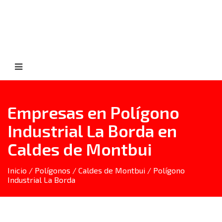
Empresas en Polígono
Industrial La Borda en
Caldes de Montbui
Inicio
/
Polígonos
/
Caldes de Montbui
/ Polígono
Industrial La Borda