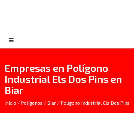
Empresas en Polígono
Industrial Els Dos Pins en
Biar
Inicio
/
Polígonos
/
Biar
/ Polígono Industrial Els Dos Pins