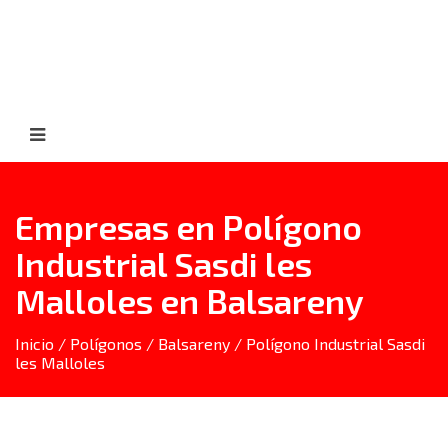
Empresas en Polígono
Industrial Sasdi les
Malloles en Balsareny
Inicio
/
Polígonos
/
Balsareny
/ Polígono Industrial Sasdi
les Malloles