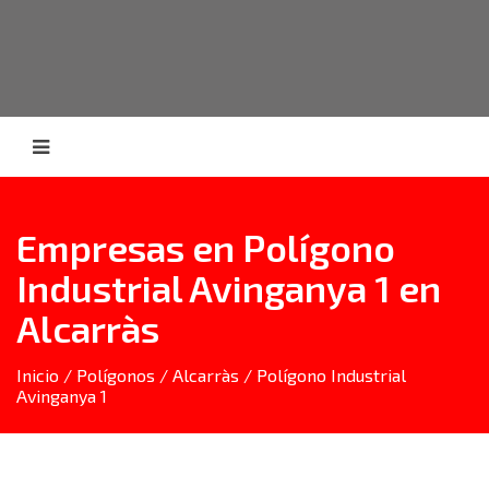
Empresas en Polígono
Industrial Avinganya 1 en
Alcarràs
Inicio
/
Polígonos
/
Alcarràs
/ Polígono Industrial
Avinganya 1