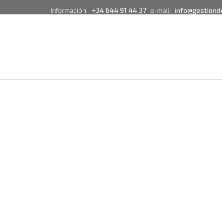
+34 644 91 44 37
info@gestiond
Información:
e-mail: