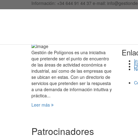
Información:
+34 644 91 44 37
e-mail:
info@gestionde
Enla
Gestión de Polígonos es una iniciativa
que pretende ser el punto de encuentro
In
E
de las áreas de actividad económica e
O
No
industrial, así como de las empresas que
se ubican en estas. Con un directorio de
C
servicios que pretenden ser la respuesta
a una demanda de información intuitiva y
práctica...
Leer más
Patrocinadores