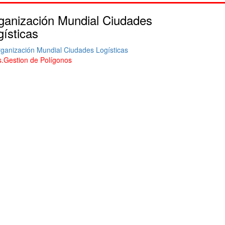
ganización Mundial Ciudades
Port de 
gísticas
s.Gestion de Polígonos